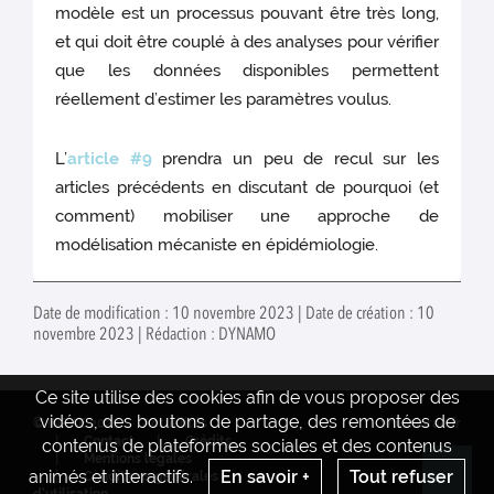
modèle est un processus pouvant être très long,
et qui doit être couplé à des analyses pour vérifier
que les données disponibles permettent
réellement d’estimer les paramètres voulus.
L’
article #9
prendra un peu de recul sur les
articles précédents en discutant de pourquoi (et
comment) mobiliser une approche de
modélisation mécaniste en épidémiologie.
Date de modification : 10 novembre 2023 | Date de création : 10
novembre 2023 | Rédaction : DYNAMO
Ce site utilise des cookies afin de vous proposer des
vidéos, des boutons de partage, des remontées de
© INRAE 2022
Actualités
www.inrae.fr
Contact
Crédits
contenus de plateformes sociales et des contenus
Mentions legales
animés et interactifs.
En savoir +
Tout refuser
Conditions générales
Re
d'utilisation