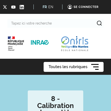
FR
EN
SE CONNECTER
Tapez
ici
votre
recherche
Toutes les rubriques
8 -
Calibration