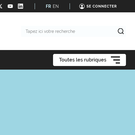
FR
EN
SE CONNECTER
Tapez
ici
votre
recherche
Toutes les rubriques