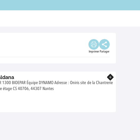
Imprimer
Partager
aldana
En savoir plus
O Adresse : Oniris site de la Chantrerie
e étage CS 40706, 44307 Nantes