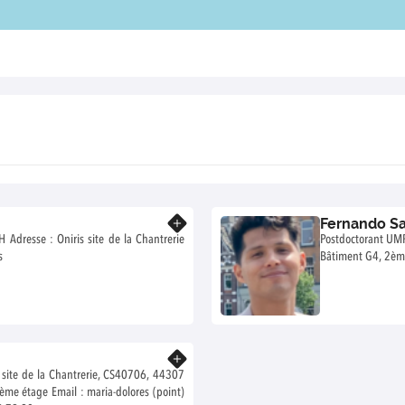
Fernando S
En savoir plus
Postdoctorant UMR 1300 BIOEPAR Équipe DYNAM
s
Bâtiment G4, 2èm
En savoir plus
site de la Chantrerie, CS40706, 44307
me étage Email : maria-dolores (point)