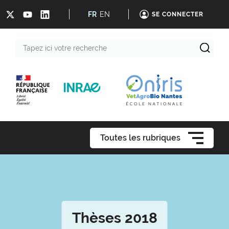
FR
EN
SE CONNECTER
Tapez
ici
votre
recherche
Toutes les rubriques
Thèses 2018