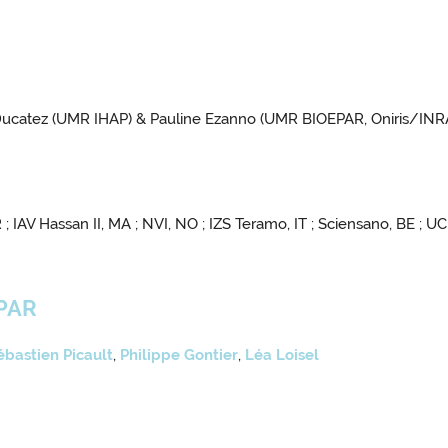
e Ducatez (UMR IHAP) & Pauline Ezanno (UMR BIOEPAR, Oniris/INR
; IAV Hassan II, MA ; NVI, NO ; IZS Teramo, IT ; Sciensano, BE ; UC
EPAR
ébastien Picault
,
Philippe Gontier
,
Léa Loisel