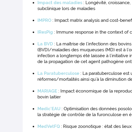
Impact des maladies
: Longévité, croissance,
subclinique lors de maladies
IMPRO
: Impact matrix analysis and cost-benef
IResPig
: Immune response in the context of co
La BVD
: La maîtrise de l’infectionn des bovin
(BVD)/maladies des muqueuses (MD) est à l’ori
infection a longtemps été laissée à l’initiativ
de la propagation de cet agent pathogène ont 
La Paratuberculose
: La paratuberculose est
réformes/mortalités ainsi qu’à la diminution
MARIAGE
: Impact économique de la reproducti
bovin laitier
Medic'EAU
: Optimisation des données posologi
la stratégie de contrôle de la furonculose en 
MedVetFQ
: Risque zoonotique : état des lieu