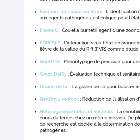
Facteurs de risque sanitaire
: L’identification
aux agents pathogènes, est critique pour l’éla
Fièvre Q
: Coxiella burnetii, agent d’une zoono
FORESEE
: L'interaction virus-hôte-environne
fièvre de la vallée du Rift (FVR) comme étu
GenTORE
: Phénotypage de précision pour une 
Grazy DaiSy
: Évaluation technique et sanitai
Graine de lin
: La graine de lin pour booster 
HealthyLivestock
: Réduction de l'utilisation
Hétérogénéité hôtes et vecteurs
: La sensibi
cours du temps chez un même individu. De plus
de recherche est dédiée à la détermination de
pathogènes