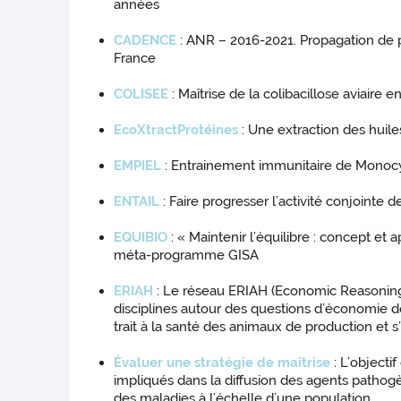
années
CADENCE
: ANR – 2016-2021. Propagation de
France
COLISEE
: Maîtrise de la colibacillose aviaire
EcoXtractProtéines
: Une extraction des huile
EMPIEL
: Entrainement immunitaire de Monocyt
ENTAIL
: Faire progresser l’activité conjointe 
EQUIBIO
: « Maintenir l’équilibre : concept et
méta-programme GISA
ERIAH
: Le réseau ERIAH (Economic Reasoning
disciplines autour des questions d’économie d
trait à la santé des animaux de production et s
Évaluer une stratégie de maîtrise
: L’objecti
impliqués dans la diffusion des agents pathogè
des maladies à l’échelle d’une population