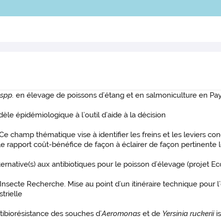
spp.
en élevage de poissons d’étang et en salmoniculture en Pay
èle épidémiologique à l’outil d’aide à la décision
 Ce champ thématique vise à identifier les freins et les leviers c
r le rapport coût-bénéfice de façon à éclairer de façon pertinente
alternative(s) aux antibiotiques pour le poisson d’élevage (projet Ec
on Insecte Recherche. Mise au point d’un itinéraire technique pour
trielle
antibiorésistance des souches d’
Aeromonas
et de
Yersinia ruckerii
i