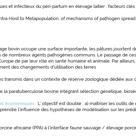
ues et infectieux du péri-partum en élevage laitier : facteurs cl
Intra-Host to Metapopulation, of mechanisms of pathogen spread 
vage bovin occupe une surface importante, les pâtures jouxtent
vins de nombreux agents pathogènes communs. Le passage de ces 
urope de par leur rôle en santé humaine et animale. Par ailleur
ment des changements d'utilisation des terres
es transmis dans un contexte de réserve zoologique dédiée aux 
de la paratuberculose bovine intégrant sélection génétique, biosé
 et économiques
: L' objectif est double : a) maîtriser les outils
endre l’influence des hypothèses de modélisation sur les préd
porcine africaine (PPA) à l’interface faune sauvage / élevage porc