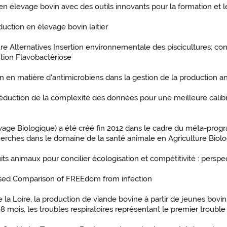
s en élevage bovin avec des outils innovants pour la formation et l
uction en élevage bovin laitier
e Alternatives Insertion environnementale des piscicultures; cont
tion Flavobactériose
n en matière d'antimicrobiens dans la gestion de la production a
 réduction de la complexité des données pour une meilleure cal
vage Biologique) a été créé fin 2012 dans le cadre du méta-pro
herches dans le domaine de la santé animale en Agriculture Biol
uits animaux pour concilier écologisation et compétitivité : persp
ased Comparison of FREEdom from infection
e la Loire, la production de viande bovine à partir de jeunes bov
mois, les troubles respiratoires représentant le premier trouble