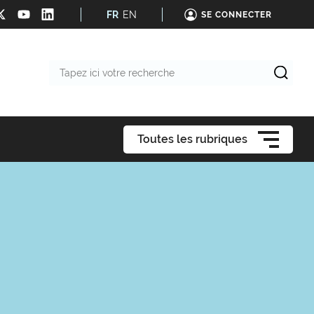
FR
EN
SE CONNECTER
Tapez
ici
votre
recherche
Toutes les rubriques