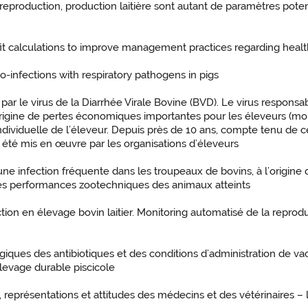
 reproduction, production laitière sont autant de paramètres pot
it calculations to improve management practices regarding health
-infections with respiratory pathogens in pigs
s par le virus de la Diarrhée Virale Bovine (BVD). Le virus respon
gine de pertes économiques importantes pour les éleveurs (morta
e individuelle de l’éleveur. Depuis près de 10 ans, compte tenu de
été mis en œuvre par les organisations d’éleveurs
 une infection fréquente dans les troupeaux de bovins, à l’origi
 des performances zootechniques des animaux atteints
on en élevage bovin laitier. Monitoring automatisé de la reproduc
ques des antibiotiques et des conditions d’administration de vacc
élevage durable piscicole
x, représentations et attitudes des médecins et des vétérinaires 