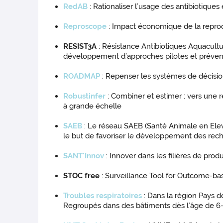
RedAB
: Rationaliser l’usage des antibiotique
Reproscope
: Impact économique de la reprod
RESIST3A
: Résistance Antibiotiques Aquacultur
développement d’approches pilotes et préven
ROADMAP
: Repenser les systèmes de décisio
Robustinfer
: Combiner et estimer : vers une
à grande échelle
SAEB
: Le réseau SAEB (Santé Animale en Ele
le but de favoriser le développement des rec
SANT'Innov
: Innover dans les filières de prod
STOC free
: Surveillance Tool for Outcome-b
Troubles respiratoires
: Dans la région Pays d
Regroupés dans des bâtiments dès l’âge de 6-8 