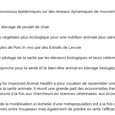
 processus épidémiques sur des réseaux dynamiques de mouveme
 en élevage de poulet de chair
s végétales plus écologique pour une nutrition animale plus sain
es de Porc In vivo par des Extraits de Levure
de pilotage de la santé par les éleveurs biologiques et leurs vétér
 approche pour la santé et le bien-être animal en élevage biologi
 for Improved Animal Health) a pour vocation de rassembler u
e la santé animale. Il réunit une grande part des économistes f
’ouvre à la fois aux chercheurs en sciences vétérinaires, aux écon
f de la modélisation à l’échelle d’une métapopulation est à la fo
nes entre troupeaux mais également de prédire ex-ante l’efficaci