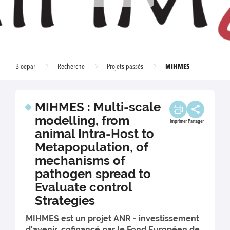
MIHMES
Bioepar
Recherche
Projets passés
MIHMES : Multi-scale
modelling, from
Imprimer
Partager
animal Intra-Host to
Metapopulation, of
mechanisms of
pathogen spread to
Evaluate control
Strategies
MIHMES est un projet ANR - investissement
d'avenir, cofinancé par le Fond Européen de