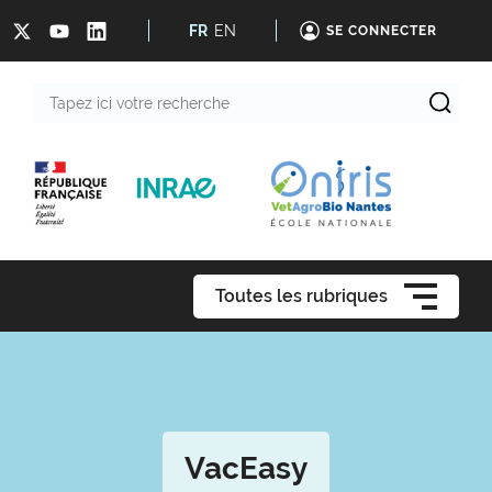
FR
EN
SE CONNECTER
Tapez
ici
votre
recherche
Toutes les rubriques
VacEasy