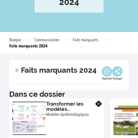
2024
Bioepar
Communication
Faits marquants
Faits marquants 2024
Faits marquants 2024
Imprimer
Partager
Dans ce dossier
Transformer les
En savoir plus
modèles
épidémiologiques
Modèles épidémiologiques
en outils d’aide à la
décision