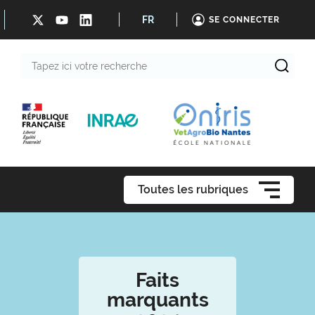
FR
SE CONNECTER
Tapez
ici
votre
recherche
Toutes les rubriques
Faits
marquants