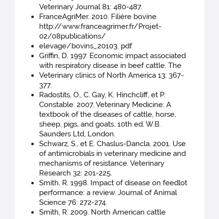
Veterinary Journal 81: 480-487.
FranceAgriMer. 2010. Filière bovine.
http://www.franceagrimer.fr/Projet-
02/08publications/
elevage/bovins_20103. pdf
Griffin, D. 1997. Economic impact associated
with respiratory disease in beef cattle. The
Veterinary clinics of North America 13: 367-
377.
Radostits, O., C. Gay, K. Hinchcliff, et P.
Constable. 2007. Veterinary Medicine: A
textbook of the diseases of cattle, horse,
sheep, pigs, and goats. 10th ed. W.B.
Saunders Ltd, London.
Schwarz, S., et E. Chaslus-Dancla. 2001. Use
of antimicrobials in veterinary medicine and
mechanisms of resistance. Veterinary
Research 32: 201-225.
Smith, R. 1998. Impact of disease on feedlot
performance: a review. Journal of Animal
Science 76: 272-274.
Smith, R. 2009. North American cattle