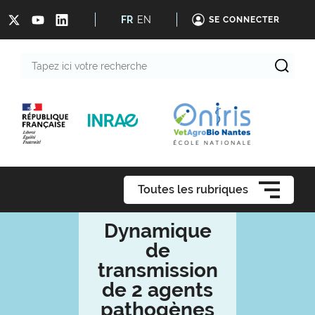
FR
EN
SE CONNECTER
Tapez
ici
votre
recherche
Toutes les rubriques
Dynamique
de
transmission
de 2 agents
pathogènes