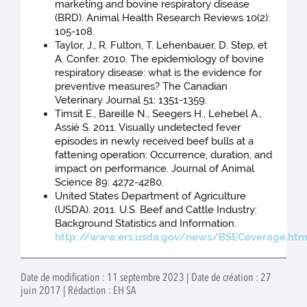
marketing and bovine respiratory disease
(BRD). Animal Health Research Reviews 10(2):
105-108.
Taylor, J., R. Fulton, T. Lehenbauer, D. Step, et
A. Confer. 2010. The epidemiology of bovine
respiratory disease: what is the evidence for
preventive measures? The Canadian
Veterinary Journal 51: 1351-1359.
Timsit E., Bareille N., Seegers H., Lehebel A.,
Assié S. 2011. Visually undetected fever
episodes in newly received beef bulls at a
fattening operation: Occurrence, duration, and
impact on performance. Journal of Animal
Science 89: 4272-4280.
United States Department of Agriculture
(USDA). 2011. U.S. Beef and Cattle Industry:
Background Statistics and Information.
http://www.ers.usda.gov/news/BSECoverage.ht
Date de modification : 11 septembre 2023 | Date de création : 27
juin 2017 | Rédaction : EH SA