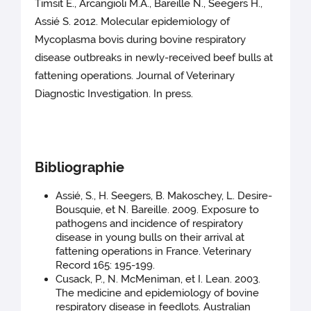
Timsit E., Arcangioli M.A., Bareille N., Seegers H.,
Assié S. 2012. Molecular epidemiology of
Mycoplasma bovis during bovine respiratory
disease outbreaks in newly-received beef bulls at
fattening operations. Journal of Veterinary
Diagnostic Investigation. In press.
Bibliographie
Assié, S., H. Seegers, B. Makoschey, L. Desire-
Bousquie, et N. Bareille. 2009. Exposure to
pathogens and incidence of respiratory
disease in young bulls on their arrival at
fattening operations in France. Veterinary
Record 165: 195-199.
Cusack, P., N. McMeniman, et I. Lean. 2003.
The medicine and epidemiology of bovine
respiratory disease in feedlots. Australian