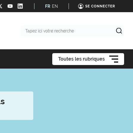
FR
EN
SE CONNECTER
Tapez
ici
votre
recherche
Toutes les rubriques
ls