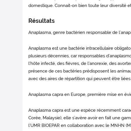
domestique. Connait-on bien toute leur diversité e
Résultats
Anaplasma, genre bactérien responsable de l’an
Anaplasma est une bactérie intracellulaire obligato
plusieurs décennies, car responsables d’anaplasm
l'hôte infecté, des fièvres, de l'anorexie, des avo
présence de ces bactéries prédisposent les animaux
avec des aires de répartition qui peuvent être liées
Anaplasma capra en Europe, première mise en év
Anaplasma capra est une espèce récemment caractér
Corée, Malaysie), elle s’avère avoir en fait une 
l’UMR BIOEPAR en collaboration avec le MNHN (Mus