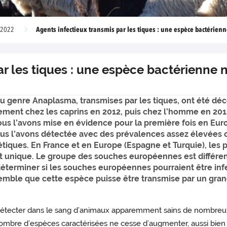
Agents infectieux transmis par les tiques : une espèce bactérien
 2022
ar les tiques : une espèce bactérienne
u genre Anaplasma, transmises par les tiques, ont été dé
lement chez les caprins en 2012, puis chez l’homme en 2015
Nous l’avons mise en évidence pour la première fois en Eu
ous l’avons détectée avec des prévalences assez élevées c
tiques. En France et en Europe (Espagne et Turquie), les 
 unique. Le groupe des souches européennes est différen
déterminer si les souches européennes pourraient être inf
l semble que cette espèce puisse être transmise par un gra
détecter dans le sang d’animaux apparemment sains de nombreux ag
e nombre d’espèces caractérisées ne cesse d’augmenter, aussi bie