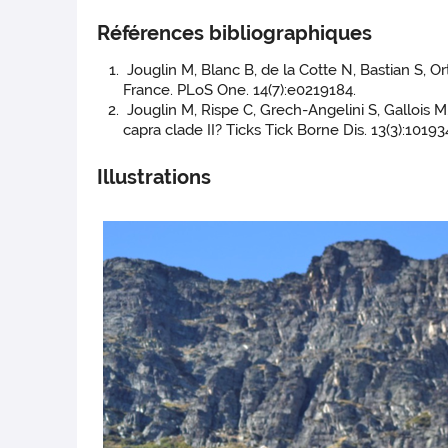
Références bibliographiques
Jouglin M, Blanc B, de la Cotte N, Bastian S, Or
France. PLoS One. 14(7):e0219184.
Jouglin M, Rispe C, Grech-Angelini S, Gallois M
capra clade II? Ticks Tick Borne Dis. 13(3):10193
Illustrations