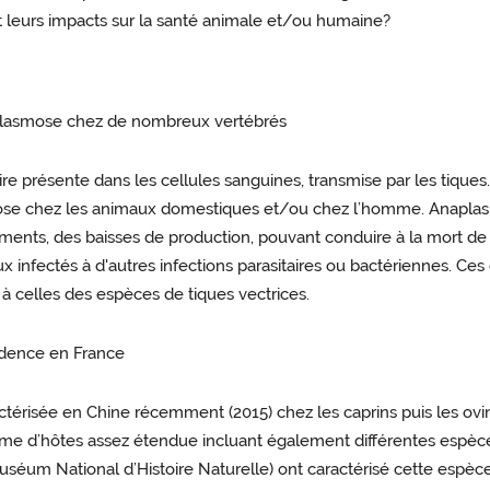
t leurs impacts sur la santé animale et/ou humaine?
aplasmose chez de nombreux vertébrés
ire présente dans les cellules sanguines, transmise par les tiques
ose chez les animaux domestiques et/ou chez l’homme. Anaplasm
rtements, des baisses de production, pouvant conduire à la mort de
 infectés à d'autres infections parasitaires ou bactériennes. Ces
 à celles des espèces de tiques vectrices.
idence en France
isée en Chine récemment (2015) chez les caprins puis les ovins.
gamme d’hôtes assez étendue incluant également différentes espèc
éum National d’Histoire Naturelle) ont caractérisé cette espèce