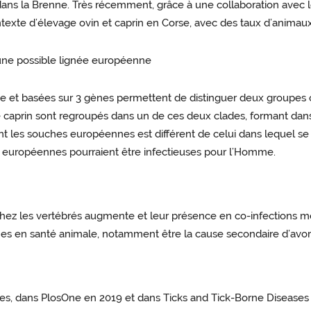
ans la Brenne. Très récemment, grâce à une collaboration avec le
te d’élevage ovin et caprin en Corse, avec des taux d’animaux 
t une possible lignée européenne
pe et basées sur 3 gènes permettent de distinguer deux groupes 
 de caprin sont regroupés dans un de ces deux clades, formant da
 les souches européennes est différent de celui dans lequel se 
s européennes pourraient être infectieuses pour l’Homme.
z les vertébrés augmente et leur présence en co-infections mér
lèmes en santé animale, notamment être la cause secondaire d’avo
isées, dans PlosOne en 2019 et dans Ticks and Tick-Borne Diseases